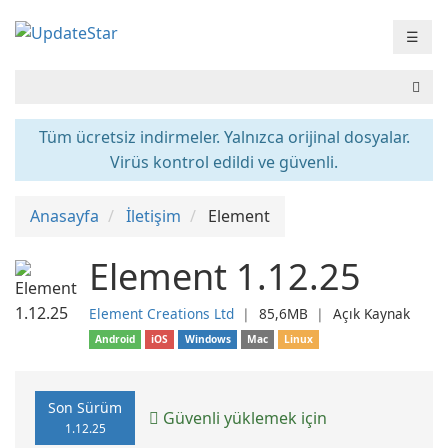
☰
Tüm ücretsiz indirmeler. Yalnızca orijinal dosyalar.
Virüs kontrol edildi ve güvenli.
Anasayfa
İletişim
Element
Element 1.12.25
Element Creations Ltd
❘
85,6MB
❘
Açık Kaynak
Android
iOS
Windows
Mac
Linux
Son Sürüm
Güvenli yüklemek için
1.12.25