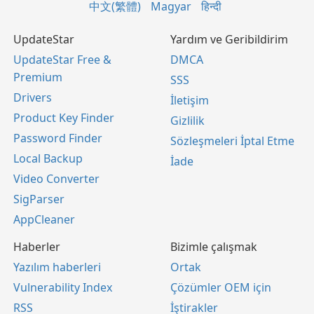
中文(繁體)
Magyar
हिन्दी
UpdateStar
Yardım ve Geribildirim
UpdateStar Free &
DMCA
Premium
SSS
Drivers
İletişim
Product Key Finder
Gizlilik
Password Finder
Sözleşmeleri İptal Etme
Local Backup
İade
Video Converter
SigParser
AppCleaner
Haberler
Bizimle çalışmak
Yazılım haberleri
Ortak
Vulnerability Index
Çözümler OEM için
RSS
İştirakler