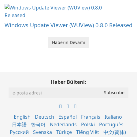
Windows Update Viewer (WUView) 0.8.0 Released
Haberin Devamı
Haber Bülteni:
English
Deutsch
Español
Français
Italiano
日本語
한국어
Nederlands
Polski
Português
Русский
Svenska
Türkçe
Tiếng Việt
中文(简体)