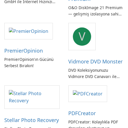
GmbH ile İnternet Hızınızı
O&O DiskImage 21 Premium
Kontrol Edin!
— gelişmiş izolasyona sahip
güçlü, Alman yapımı tam
sistem yedekleme
V
PremierOpinion
PremierOpinion'ın Gücünü
Vidmore DVD Monster
Serbest Bırakın!
DVD Koleksiyonunuzu
Vidmore DVD Canavarı ile
Açın
PDFCreator
Stellar Photo Recovery
PDFCreator: Kolaylıkla PDF