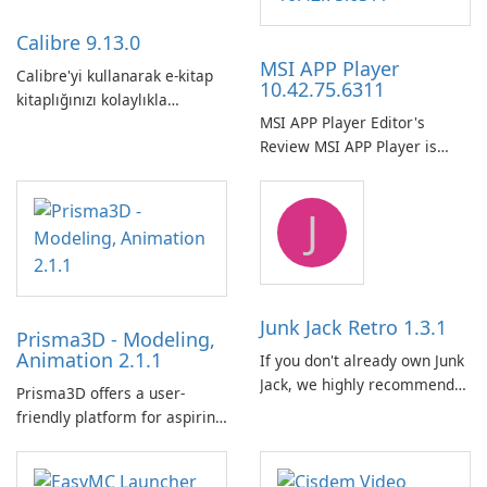
Calibre 9.13.0
MSI APP Player
Calibre'yi kullanarak e-kitap
10.42.75.6311
kitaplığınızı kolaylıkla
MSI APP Player Editor's
düzenleyin ve yönetin.
Review MSI APP Player is
MSI’s Windows Android
emulator built atop the
J
BlueStacks engine and tuned
for MSI hardware.
Junk Jack Retro 1.3.1
Prisma3D - Modeling,
Animation 2.1.1
If you don't already own Junk
Jack, we highly recommend
Prisma3D offers a user-
purchasing it before
friendly platform for aspiring
considering Junk Jack Retro.
3D creators to bring their
This game is where it all
imagination to life. With a
began! Junk Jack Retro,