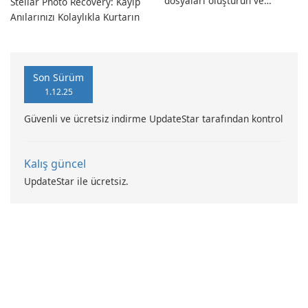
dosyaları oluşturun ve
Stellar Photo Recovery: Kayıp
dönüştürün!
Anılarınızı Kolaylıkla Kurtarın
Son Sürüm
1.12.25
Güvenli ve ücretsiz indirme UpdateStar tarafından kontrol
Kalış güncel
UpdateStar ile ücretsiz.