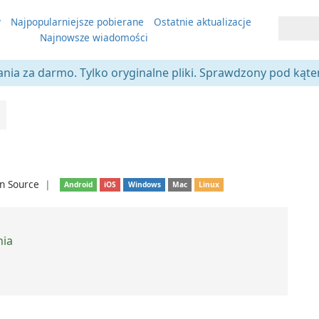
y
Najpopularniejsze pobierane
Ostatnie aktualizacje
Najnowsze wiadomości
ania za darmo. Tylko oryginalne pliki. Sprawdzony pod kąt
n Source
❘
Android
iOS
Windows
Mac
Linux
nia