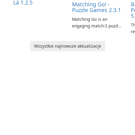
Lá 1.2.5
Matching Go! -
B
Puzzle Games 2.3.1
P
5
Matching Go is an
Th
engaging match-3 puzzle
re
game that invites
le
players to join Chloe and
p
her charming corgi,
Wszystkie najnowsze aktualizacje
tr
Ollie, on an adventurous
es
journey across diverse
a
landscapes.
ar