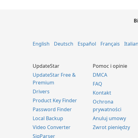
B
English
Deutsch
Español
Français
Italia
UpdateStar
Pomoc i opinie
UpdateStar Free &
DMCA
Premium
FAQ
Drivers
Kontakt
Product Key Finder
Ochrona
Password Finder
prywatności
Local Backup
Anuluj umowy
Video Converter
Zwrot pieniędzy
SigParser