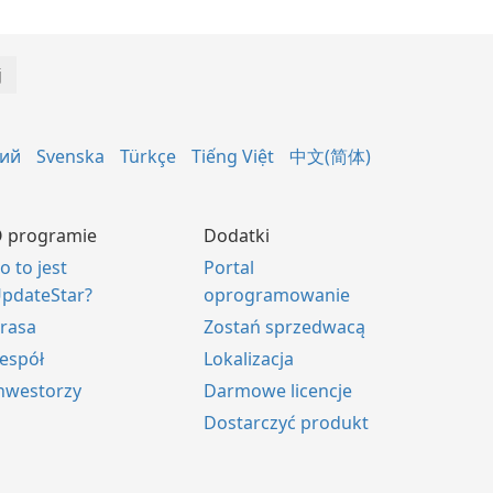
кий
Svenska
Türkçe
Tiếng Việt
中文(简体)
 programie
Dodatki
o to jest
Portal
pdateStar?
oprogramowanie
rasa
Zostań sprzedwacą
espół
Lokalizacja
nwestorzy
Darmowe licencje
Dostarczyć produkt