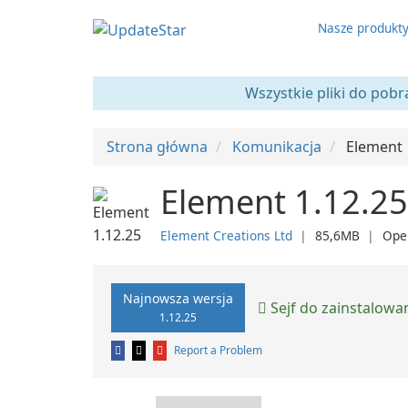
Nasze produkt
Wszystkie pliki do pobr
Strona główna
Komunikacja
Element
Element 1.12.25
Element Creations Ltd
❘
85,6MB
❘
Ope
Najnowsza wersja
Sejf do zainstalowa
1.12.25
Report a Problem