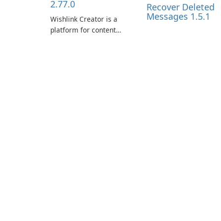
2.77.0
Recover Deleted
Messages 1.5.1
Wishlink Creator is a
platform for content
creators designed to
monetize their work
through built-in brand
partnerships and
integrated tools for
content distribution and
audience engagement.