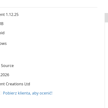
nt 1.12.25
MB
oid
ows
 Source
.2026
nt Creations Ltd
Pobierz klienta, aby ocenić!