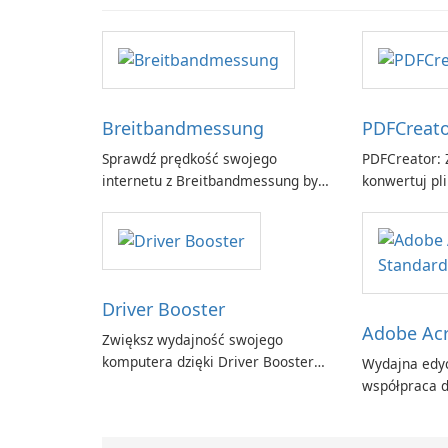
Breitbandmessung
PDFCreat
Sprawdź prędkość swojego
PDFCreator: Z
internetu z Breitbandmessung by
konwertuj pli
zafaco GmbH!
Driver Booster
Adobe Acr
Zwiększ wydajność swojego
komputera dzięki Driver Booster
Wydajna edyc
firmy IObit
współpraca d
Adobe Acroba