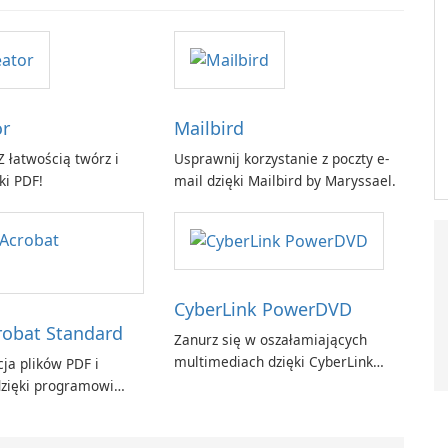
or
Mailbird
 łatwością twórz i
Usprawnij korzystanie z poczty e-
ki PDF!
mail dzięki Mailbird by Maryssael.
CyberLink PowerDVD
obat Standard
Zanurz się w oszałamiających
multimediach dzięki CyberLink
ja plików PDF i
PowerDVD
zięki programowi
t Standard.