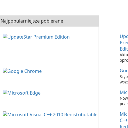
Najpopularniejsze pobierane
Upd
Pr
Edi
Aktu
opr
nigd
Goo
łatw
Upd
Szyb
Prem
wsz
prze
Mic
inte
Now
prze
inte
Mic
C++
Red