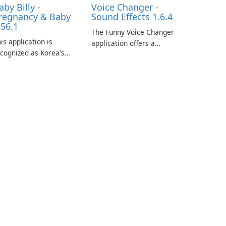
aby Billy -
Voice Changer -
regnancy & Baby
Sound Effects 1.6.4
.56.1
The Funny Voice Changer
is application is
application offers a
cognized as Korea's
diverse selection of over
ading free platform for
50 sound and voice
regnancy and baby
effects, providing users
acking, offering
with robust
sential healthcare tips
customization options
nd doctor-approved
for voice modification.
ticles.