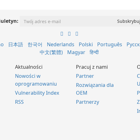
iuletyn:
no
日本語
한국어
Nederlands
Polski
Português
Русс
中文(繁體)
Magyar
हिन्दी
Aktualności
Pracuj z nami
O
Nowości w
Partner
C
oprogramowaniu
U
Rozwiązania dla
Vulnerability Index
OEM
P
RSS
Partnerzy
Z
I